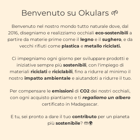
VIDEO
OKULARS
Benvenuto su Okulars 🌱
ECO
METAL
2025
Benvenuto nel nostro mondo tutto naturale dove, dal
2016, disegniamo e realizziamo occhiali
eco-sostenibili
a
partire da materie prime come il
legno
e il
sughero
, e da
vecchi rifiuti come
plastica
e
metallo riciclati.
Ci impegniamo ogni giorno per sviluppare prodotti e
iniziative sempre più
sostenibili
, con l'impiego di
materiali
riciclati
e
riciclabili
, fino a ridurre al minimo il
nostro
impatto ambientale
e aiutandoti a ridurre il tuo.
Per compensare le
emissioni
di
CO2
dei nostri occhiali,
con ogni acquisto piantiamo e ti
regaliamo un albero
certificato in Madagascar.
E tu, sei pronto a dare il tuo
contributo
per un pianeta
più
sostenibile
? 🤲🌍