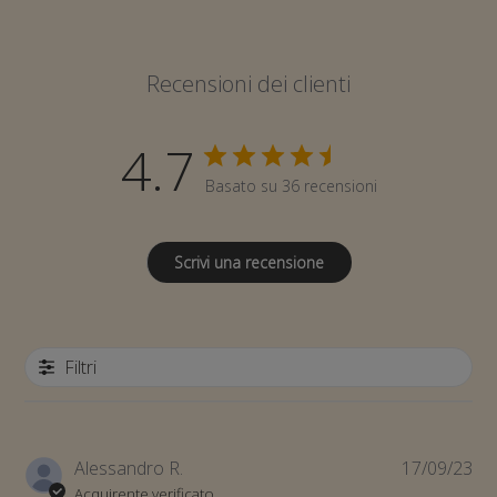
Recensioni dei clienti
4.7
Basato su 36 recensioni
Scrivi una recensione
Filtri
Da
Alessandro R.
17/09/23
di
Acquirente verificato