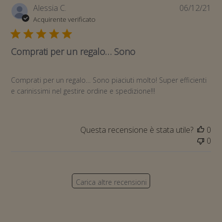
Da
Alessia C.
06/12/21
di
Acquirente verificato
pub
Comprati per un regalo… Sono
Comprati per un regalo… Sono piaciuti molto! Super efficienti
e carinissimi nel gestire ordine e spedizione!!!
Questa recensione è stata utile?
0
0
Carica altre recensioni