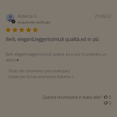
Da
Roberta G.
21/08/22
di
Acquirente verificato
pub
Belli, eleganti,leggerissimi,di qualità..ed in più
Belli, eleganti,leggerissimi,di qualità..ed in più ho piantato un
albero♥️
Commenti del proprietario del negozio sulla recensione di T
Titolo del commento personalizzato
Grazie per la tua recensione Roberta :)
Questa recensione è stata utile?
0
0