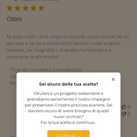
pub
Ottimi
Mi piace molto come vengono realizzati questi occhiali! Ne ho
due paia e ne sono affezionato!!! Sarà per come vengono
realizzati, per l’originalità o la qualità ma farei fatica a
comprarne di altri marchi!!
Commenti del proprietario del negozio sulla recensione di 
Titolo del commento personalizzato
Grazie mille per la tua recensione e per la tua fedeltà 
✕
Alessandro :)
Sei sicuro della tua scelta?
Okulars è un progetto sostenibile e
prendiamo seriamente il nostro impegno
per preservare il nostro prezioso pianeta. Sei
Questa recensione è stata utile?
0
davvero sicuro di avere bisogno di questi
0
nuovi occhiali?
Fai la tua scelta e continua...
Continua →