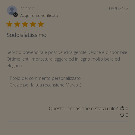
Da
Marco T.
05/02/22
di
Acquirente verificato
pub
Soddisfattissimo
Servizio prevendita e post vendita gentile, veloce e disponibile.
Ottime lenti, montatura leggera ed in legno molto bella ed
elegante.
Commenti del proprietario del negozio sulla recensione di T
Titolo del commento personalizzato
Grazie per la tua recensione Marco :)
Questa recensione è stata utile?
0
0