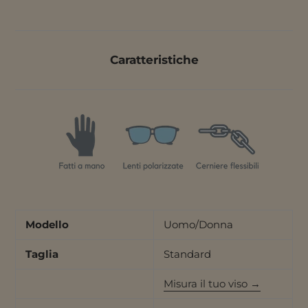
del
prodotto
nel
carrello
Caratteristiche
Modello
Uomo/Donna
Taglia
Standard
Misura il tuo viso →