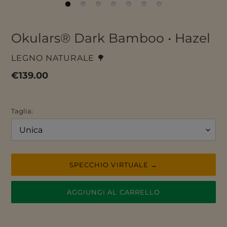
Okulars® Dark Bamboo • Hazel
VENDITORE
LEGNO NATURALE 🌳
Prezzo
€139.00
di
listino
Taglia:
SPECCHIO VIRTUALE →
AGGIUNGI AL CARRELLO
Inserimento